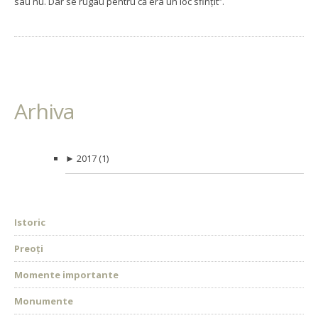
sau nu. Dar se rugau pentru că era un loc sfinţit”.
Arhiva
►
2017
(1)
Istoric
Preoți
Momente importante
Monumente