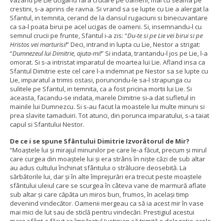
crestini, s-a aprins de ravna. Si vrand sa se lupte cu Lie a alergat la
Sfantul, in temnita, cerand de la dansul rugaciuni si binecuvantare
ca sa-l poata birui pe acel ucigas de oameni. Si, insemnandu-l cu
semnul crucii pe frunte, Sfantul i-a zis: “
Du-te si pe Lie vei birui si pe
Hristos vei marturisi!
” Deci, intrand in lupta cu Lie, Nestor a strigat:
“
Dumnezeul lui Dimitrie, ajuta-mi!
” Si indata, trantandu-l jos pe Lie, l-a
omorat. Si s-a intristat imparatul de moartea lui Lie. Afland insa ca
Sfantul Dimitrie este cel care l-a indemnat pe Nestor sa se lupte cu
Lie, imparatul a trimis ostasi, poruncindu-le sa-l strapunga cu
sulitele pe Sfantul, in temnita, ca a fost pricina mortii lui Lie. Si
aceasta, facandu-se indata, marele Dimitrie si-a dat sufletul in
mainile lui Dumnezcu. Si s-au facut la moastele lui multe minuni si
prea slavite tamaduiri. Tot atunci, din porunca imparatului, s-a taiat
capul si Sfantului Nestor.
De ce i se spune Sfântului Dimitrie Izvorâtorul de Mir?
“Moaştele lui şi mirajul minunilor pe care le-a făcut, precum şi mirul
care curgea din moaştele lui şi era strâns în nişte căzi de sub altar
au adus cultului închinat sfântului o strălucire deosebită. La
sărbătorile lui, dar şi în alte împrejurări era trecut peste moaştele
sfântului uleiul care se scurgea în câteva vane de marmură aflate
sub altar şi care căpăta un miros bun, frumos, în acelaşi timp
devenind vindecător. Oamenii mergeau ca să ia acest mir în vase
mai mici de lut sau de sticlă pentru vindecări. Prestigiul acestui
mare sfânt a făcut ca împăratul Justinian să trimită o delegaţie acolo