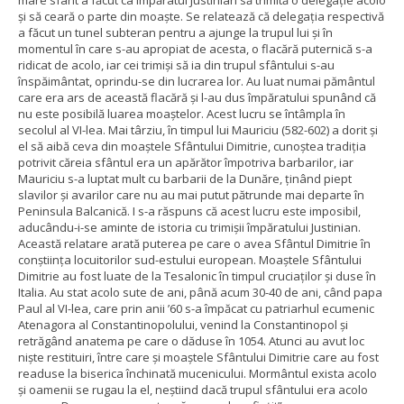
şi să ceară o parte din moaşte. Se relatează că delegaţia respectivă
a făcut un tunel subteran pentru a ajunge la trupul lui şi în
momentul în care s-au apropiat de acesta, o flacără puternică s-a
ridicat de acolo, iar cei trimişi să ia din trupul sfântului s-au
înspăimântat, oprindu-se din lucrarea lor. Au luat numai pământul
care era ars de această flacără şi l-au dus împăratului spunând că
nu este posibilă luarea moaştelor. Acest lucru se întâmpla în
secolul al VI-lea. Mai târziu, în timpul lui Mauriciu (582-602) a dorit şi
el să aibă ceva din moaştele Sfântului Dimitrie, cunoştea tradiţia
potrivit căreia sfântul era un apărător împotriva barbarilor, iar
Mauriciu s-a luptat mult cu barbarii de la Dunăre, ţinând piept
slavilor şi avarilor care nu au mai putut pătrunde mai departe în
Peninsula Balcanică. I s-a răspuns că acest lucru este imposibil,
aducându-i-se aminte de istoria cu trimişii împăratului Justinian.
Această relatare arată puterea pe care o avea Sfântul Dimitrie în
conştiinţa locuitorilor sud-estului european. Moaştele Sfântului
Dimitrie au fost luate de la Tesalonic în timpul cruciaţilor şi duse în
Italia. Au stat acolo sute de ani, până acum 30-40 de ani, când papa
Paul al VI-lea, care prin anii ’60 s-a împăcat cu patriarhul ecumenic
Atenagora al Constantinopolului, venind la Constantinopol şi
retrăgând anatema pe care o dăduse în 1054. Atunci au avut loc
nişte restituiri, între care şi moaştele Sfântului Dimitrie care au fost
readuse la biserica închinată mucenicului. Mormântul exista acolo
şi oamenii se rugau la el, neştiind dacă trupul sfântului era acolo