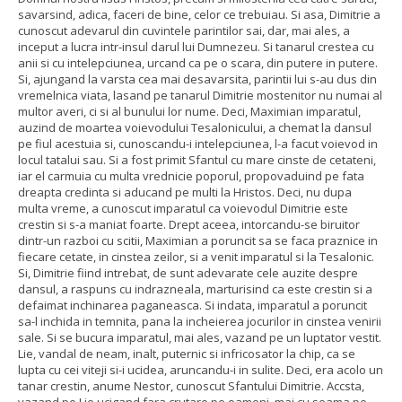
savarsind, adica, faceri de bine, celor ce trebuiau. Si asa, Dimitrie a
cunoscut adevarul din cuvintele parintilor sai, dar, mai ales, a
inceput a lucra intr-insul darul lui Dumnezeu. Si tanarul crestea cu
anii si cu intelepciunea, urcand ca pe o scara, din putere in putere.
Si, ajungand la varsta cea mai desavarsita, parintii lui s-au dus din
vremelnica viata, lasand pe tanarul Dimitrie mostenitor nu numai al
multor averi, ci si al bunului lor nume. Deci, Maximian imparatul,
auzind de moartea voievodului Tesalonicului, a chemat la dansul
pe fiul acestuia si, cunoscandu-i intelepciunea, l-a facut voievod in
locul tatalui sau. Si a fost primit Sfantul cu mare cinste de cetateni,
iar el carmuia cu multa vrednicie poporul, propovaduind pe fata
dreapta credinta si aducand pe multi la Hristos. Deci, nu dupa
multa vreme, a cunoscut imparatul ca voievodul Dimitrie este
crestin si s-a maniat foarte. Drept aceea, intorcandu-se biruitor
dintr-un razboi cu scitii, Maximian a poruncit sa se faca praznice in
fiecare cetate, in cinstea zeilor, si a venit imparatul si la Tesalonic.
Si, Dimitrie fiind intrebat, de sunt adevarate cele auzite despre
dansul, a raspuns cu indrazneala, marturisind ca este crestin si a
defaimat inchinarea paganeasca. Si indata, imparatul a poruncit
sa-l inchida in temnita, pana la incheierea jocurilor in cinstea venirii
sale. Si se bucura imparatul, mai ales, vazand pe un luptator vestit.
Lie, vandal de neam, inalt, puternic si infricosator la chip, ca se
lupta cu cei viteji si-i ucidea, aruncandu-i in sulite. Deci, era acolo un
tanar crestin, anume Nestor, cunoscut Sfantului Dimitrie. Accsta,
vazand pe Lie ucigand fara crutare pe oameni, mai cu seama pe