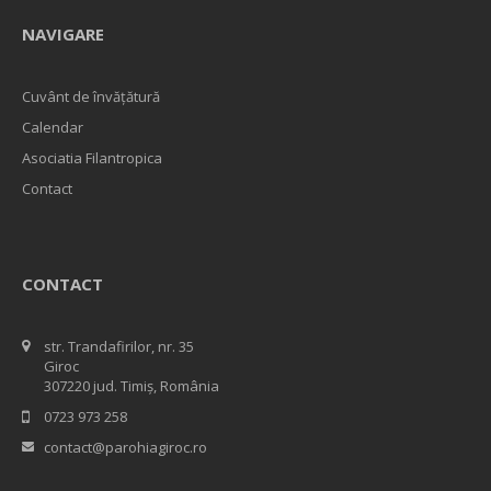
NAVIGARE
Cuvânt de învățătură
Calendar
Asociatia Filantropica
Contact
CONTACT
str. Trandafirilor, nr. 35
Giroc
307220 jud. Timiș, România
0723 973 258
contact@parohiagiroc.ro