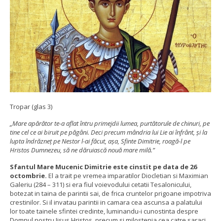
Tropar (glas 3)
„Mare apărător te-a aflat întru primejdii lumea, purtătorule de chinuri, pe
tine cel ce ai biruit pe păgâni. Deci precum mândria lui Lie ai înfrânt, și la
lupta îndrăzneț pe Nestor l-ai făcut, așa, Sfinte Dimitrie, roagă-l pe
Hristos Dumnezeu, să ne dăruiască nouă mare milă.”
Sfantul Mare Mucenic Dimitrie este cinstit pe data de 26
octombrie.
El a trait pe vremea imparatilor Diocletian si Maximian
Galeriu (284 – 311) si era fiul voievodului cetatii Tesalonicului,
botezat in taina de parintii sai, de frica cruntelor prigoane impotriva
crestinilor. Si il invatau parintii in camara cea ascunsa a palatului
lor toate tainele sfintei credinte, luminandu-i cunostinta despre
Domnul nostru Iisus Hristos, precum si milostenia cea catre saraci,