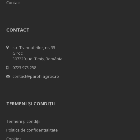
Contact
CONTACT
str. Trandafirilor, nr. 35
Giroc
307220 jud. Timiș, România
0723 973 258
contact@parohiagiroc.ro
TERMENI ȘI CONDIȚII
Termeni și condiții
Politica de confidențialitate
Cookies