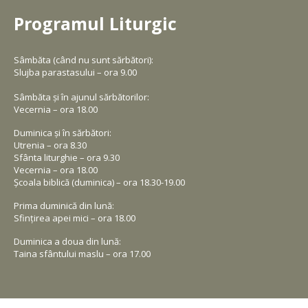
Programul Liturgic
Sâmbăta (când nu sunt sărbători):
Slujba parastasului – ora 9.00
Sâmbăta și în ajunul sărbătorilor:
Vecernia – ora 18.00
Duminica și în sărbători:
Utrenia – ora 8.30
Sfânta liturghie – ora 9.30
Vecernia – ora 18.00
Școala biblică (duminica) – ora 18.30-19.00
Prima duminică din lună:
Sfințirea apei mici – ora 18.00
Duminica a doua din lună:
Taina sfântului maslu – ora 17.00